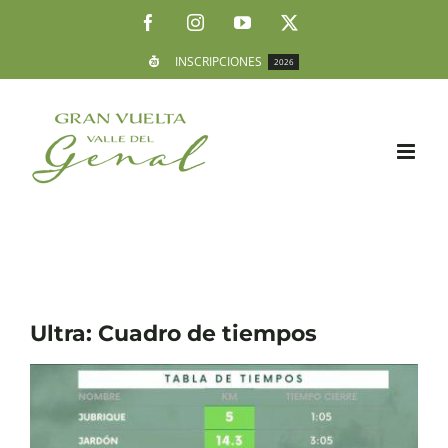
Saltar
Facebook
Instagram
YouTube
X
al
INSCRIPCIONES
2026
contenido
Ultra: Cuadro de tiempos