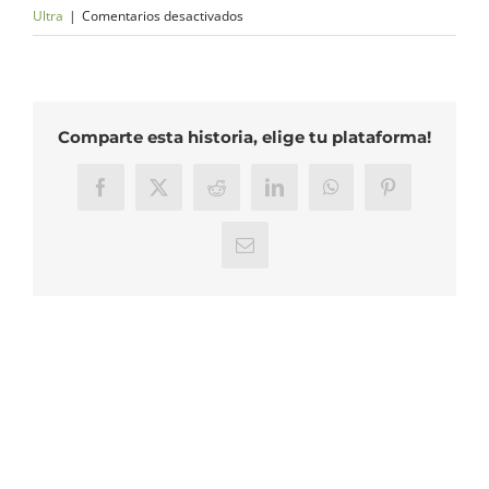
en
Ultra
|
Comentarios desactivados
Ultra:
Cuadro
de
tiempos
Comparte esta historia, elige tu plataforma!
Facebook
X
Reddit
LinkedIn
WhatsApp
Pinterest
Correo
electrónico