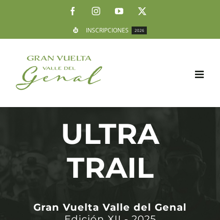
Saltar
Facebook
Instagram
YouTube
X
al
INSCRIPCIONES
2026
contenido
ULTRA
TRAIL
Gran Vuelta Valle del Genal
Edición XII - 2025