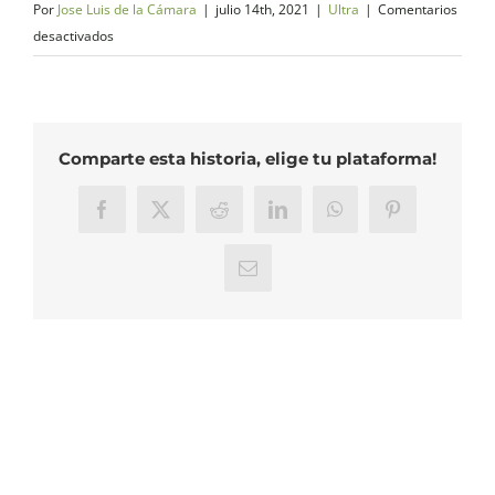
Por
Jose Luis de la Cámara
|
julio 14th, 2021
|
Ultra
|
Comentarios
en
desactivados
Ultra:
Track
de
la
Comparte esta historia, elige tu plataforma!
carrera
Facebook
X
Reddit
LinkedIn
WhatsApp
Pinterest
Correo
electrónico