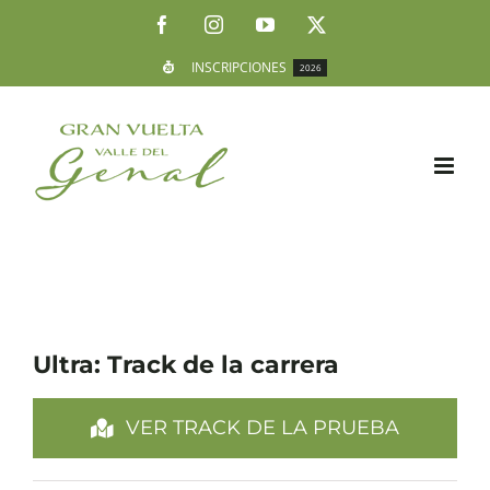
Saltar
Facebook
Instagram
YouTube
X
al
INSCRIPCIONES
2026
contenido
Ultra: Track de la carrera
VER TRACK DE LA PRUEBA