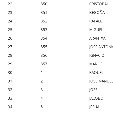
22
850
CRISTOBAL
23
851
BEGOÑA
24
852
RAFAEL
25
853
MIGUEL
26
854
ARANTXA
27
855
JOSE ANTON
28
856
IGNACIO
29
857
MANUEL
30
1
RAQUEL
31
2
JOSE MANUE
32
3
JOSE
33
4
JACOBO
34
5
JESUA