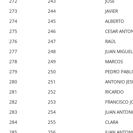
272
243
JOSE
273
244
JAVIER
274
245
ALBERTO
275
246
CESAR ANTO
276
247
RAÚL
277
248
JUAN MIGUEL
278
249
MARCOS
279
250
PEDRO PABL
280
251
ANTONIO JES
281
252
RICARDO
282
253
FRANCISCO J
283
254
JUAN ANTON
284
255
CLARA
285
256
JUAN ANTON